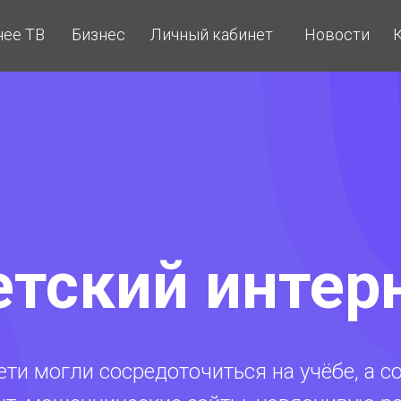
ее ТВ
Бизнес
Личный кабинет
Новости
етский интер
ти могли сосредоточиться на учёбе, а со