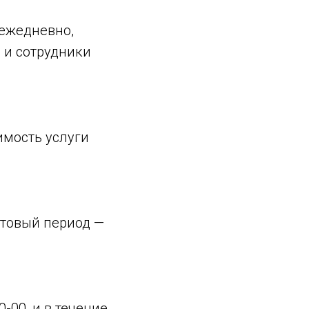
 ежедневно,
 и сотрудники
имость услуги
стовый период —
-00, и в течение