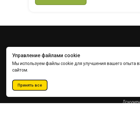
ИНТЕ
Управление файлами cookie
Интерне
Мы используем файлы cookie для улучшения вашего опыта 
сайтом.
Интерне
Услуги
Принять все
© 2025 «Сампо.ру»
Докумен
Докумен
Докумен
закупка
Регламе