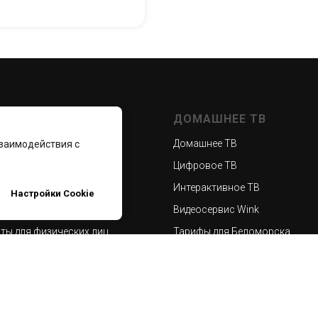
РНЕТ
ДОМАШНЕЕ ТВ
т для дома
Домашнее ТВ
взаимодействия с
т в частный дом
Цифровое ТВ
Интерактивное ТВ
Настройки Cookie
ты для юридических лиц
Видеосервис Wink
ты для физических лиц
Тарифы для Беломорска
ты по договорной работе и
м
нты тарифов