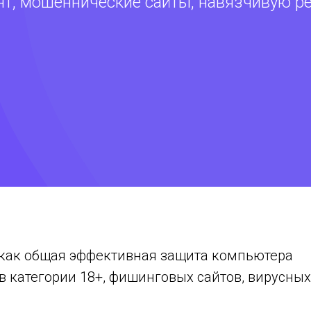
нт, мошеннические сайты, навязчивую ре
т как общая эффективная защита компьютера
ов категории 18+, фишинговых сайтов, вирусны