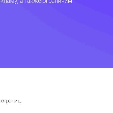
кламу, а также ограничим
х страниц