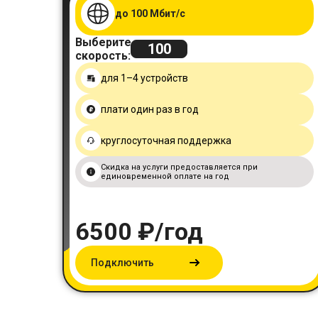
до 100 Мбит/с
Выберите
100
скорость:
для 1–4 устройств
плати один раз в год
круглосуточная поддержка
Скидка на услуги предоставляется при
единовременной оплате на год
6500
₽/год
Подключить