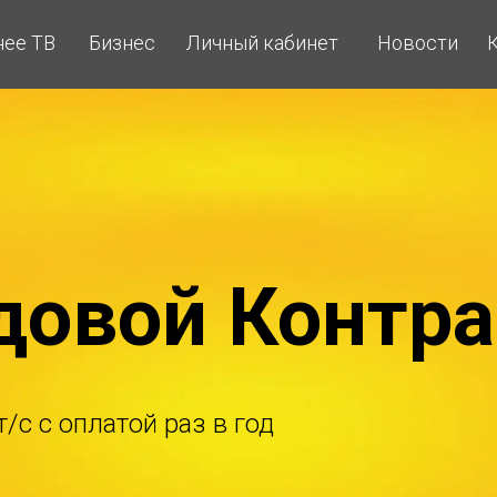
ее ТВ
Бизнес
Личный кабинет
Новости
довой Контра
/с с оплатой раз в год